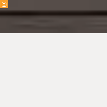
Высокотемпературные тепловые насосы Hitachi Yutaki S80 —
нагрев воды +80 °C с максимальным СОР — до 5,0! Линейка
представлена тремя моделями мощностью от 11 до 17,8 кВт.
Подходят для замены газового котла, позволяют полностью
отказаться от газа. Возможно объединение блоков в каскад.
Идеально сочетаются с системой радиаторного отопления.
Класс энергоэффективности А +++
ПРЕИМУЩЕСТВА СЕРИИ